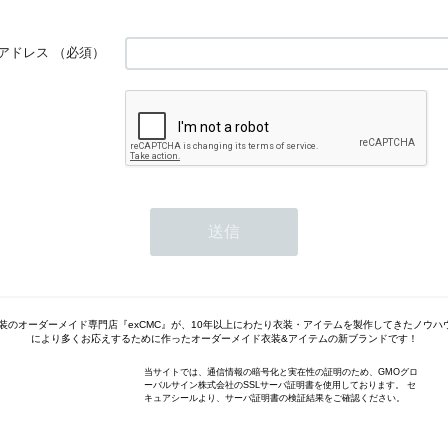
アドレス
（必須）
衣装のオーダーメイド専門店『exCMC』が、10年以上にわたり衣装・アイテムを製作してきたノウ
により多くお応えするために作ったオーダーメイド衣装&アイテムの新ブランドです！
当サイトでは、通信情報の暗号化と実在性の証明のため、GMOグロ
ーバルサイン株式会社のSSLサーバ証明書を使用しております。 セ
キュアシールより、サーバ証明書の検証結果をご確認ください。